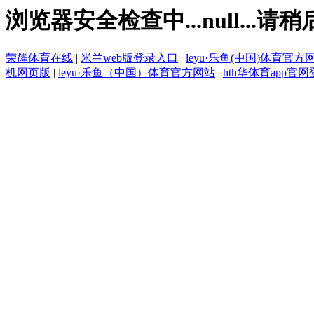
浏览器安全检查中...null...请稍
荣耀体育在线
|
米兰web版登录入口
|
leyu·乐鱼(中国)体育官方
机网页版
|
leyu·乐鱼（中国）体育官方网站
|
hth华体育app