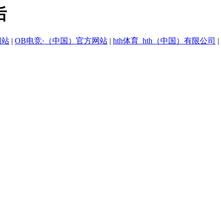
后
网站
|
OB电竞·（中国）官方网站
|
hth体育_hth（中国）有限公司
|