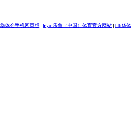
华体会手机网页版
|
leyu·乐鱼（中国）体育官方网站
|
hth华体